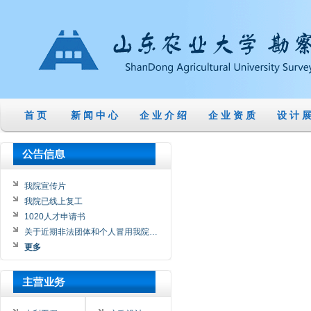
首 页
新 闻 中 心
企 业 介 绍
企 业 资 质
设 计 展
我院宣传片
我院已线上复工
1020人才申请书
关于近期非法团体和个人冒用我院…
更多