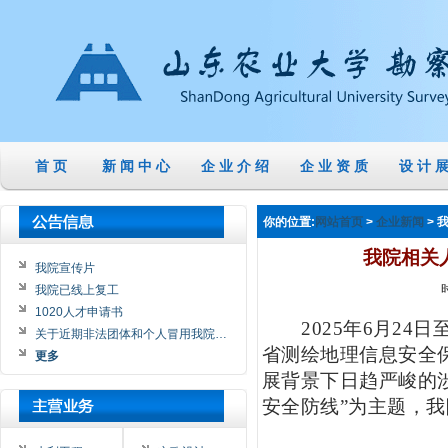
首 页
新 闻 中 心
企 业 介 绍
企 业 资 质
设 计 展
你的位置:
>
> 
网站首页
企业新闻
我院相关
我院宣传片
我院已线上复工
1020人才申请书
2025
年
6
月
24
日
关于近期非法团体和个人冒用我院…
省测绘地理信息安全
更多
展背景下日趋严峻的
安全防线
”
为主题，我