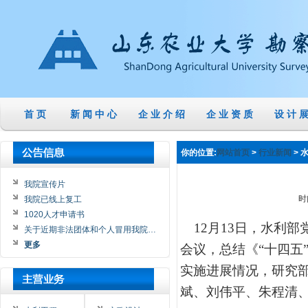
首 页
新 闻 中 心
企 业 介 绍
企 业 资 质
设 计 展
你的位置:
>
> 
网站首页
行业新闻
我院宣传片
时
我院已线上复工
1020人才申请书
12
月
13
日，水利部
关于近期非法团体和个人冒用我院…
更多
会议，总结《“十四五
实施进展情况，研究
斌、刘伟平、朱程清