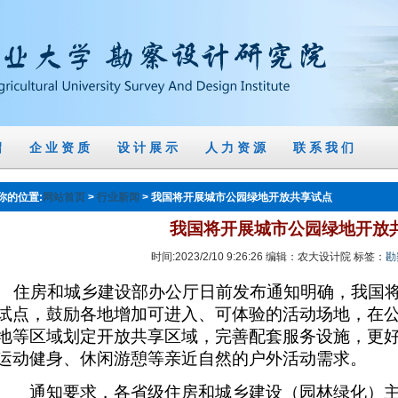
绍
企 业 资 质
设 计 展 示
人 力 资 源
联 系 我 们
你的位置:
>
> 我国将开展城市公园绿地开放共享试点
网站首页
行业新闻
我国将开展城市公园绿地开放
时间:2023/2/10 9:26:26 编辑：农大设计院 标签：
勘
住房和城乡建设部办公厅日前发布通知明确，我国将
试点，鼓励各地增加可进入、可体验的活动场地，在
地等区域划定开放共享区域，完善配套服务设施，更
运动健身、休闲游憩等亲近自然的户外活动需求。
通知要求，各省级住房和城乡建设（园林绿化）主